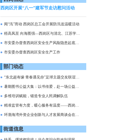
西岗区开展“八一”建军节走访慰问活动
闻“汛”而动 西岗区总工会开展防汛送温暖活动
梧高凤至 向海图强—西岗区与清北、江苏学子共筑“青...
市安委办督查西岗区安全生产风险隐患起底排查整治行动
市安委办督查西岗区安全生产工作
部门动态
“东北超有缘∙青春遇见你”足球主题交友联谊活动圆满...
暑期图书公益大集：以书传爱，赴一场公益之约
多维培训赋能，锻造专业人民调解队伍
精准监管有力度，暖心服务有温度——西岗区召开食品生...
环渤海湾外资企业创新与人才发展商谈会在西岗区成功举...
街道信息
扶手、缓坡都安排！这个老旧台阶改到居民心里