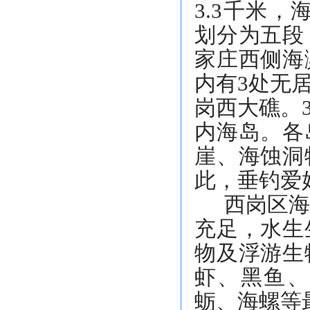
3.3千米，
划分为五段
家庄西侧海
内有3处无
岗西大礁。
内海岛。各
崖、海蚀洞
此，垂钓爱
西岗区
充足，水生
物及浮游生
虾、黑鱼、
蛎、海螺等