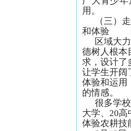
广大
青少年
用。
（三）走
和体验
区域
大力
德树人根本
求，设计了
让学生开阔
体验和运用
的情感。
很多
学校
大学
、
20
体验
农耕技