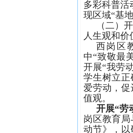
多彩科普活
现区域“基地
（二）开
人生观和价
西岗区
中
“
致敬
最
开展
“我劳
学生树立正
爱
劳动，促
值观。
开展
“
劳
岗区教育局
动节》
，以