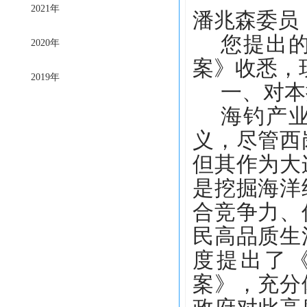
2021年
潘兆森
委员
您提出
2020年
案》
收悉，
2019年
一、对本
海钓产
义，尽管西
但其作为大
是挖掘海洋
合竞争力、
民高品质生
度提出了
案》
，充分