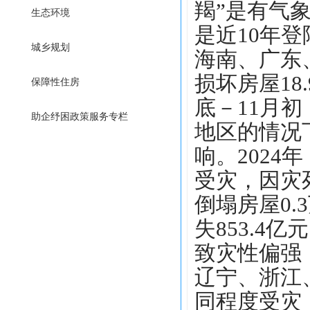
羯”是有气
生态环境
是近10年
城乡规划
海南、广东
损坏房屋18
保障性住房
底－11月初
助企纾困政策服务专栏
地区的情况
响。2024
受灾，因灾死
倒塌房屋0.
失853.4
致灾性偏强
辽宁、浙江
同程度受灾