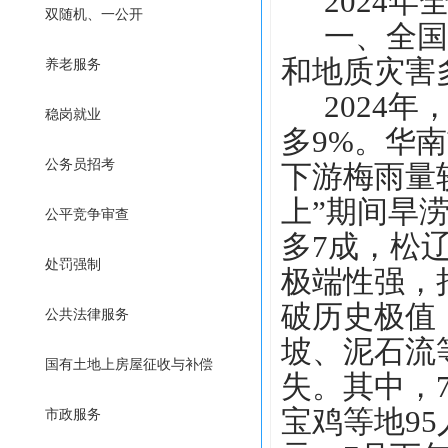
2024
双随机、一公开
一、全国
和地质灾害
养老服务
2024
稳岗就业
多9%。华
公务员招考
下游梅雨量
上”期间旱
公平竞争审查
多7成，松
处罚强制
极端性强，
破历史极值
公共法律服务
坡、泥石流
国有土地上房屋征收与补偿
失。其中，
宝鸡等地95
市政服务