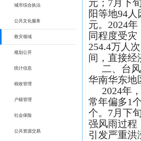
元；7月下
城市综合执法
阳等地94人
公共文化服务
元。2024
同程度受灾
救灾领域
254.4万人
规划公开
间，直接经济
二、台风
统计信息
华南华东地
税收管理
2024
常年偏多1
户籍管理
个。7月下
社会保险
强风雨过程
公共资源交易
引发严重洪