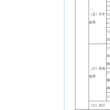
2.
（五）不予
3.
处理
4.
5.
出
1.
补
政
（六）其他
2.
处理
要
再
3.
（七）总计