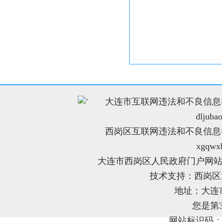
大连市互联网违法和不良信息举报电
"
dljuba
西岗区互联网违法和不良信息举报电
xgqwx
大连市西岗区人民政府门户网站
技术支持：西岗
地址：大连
您是第
网站标识码：21